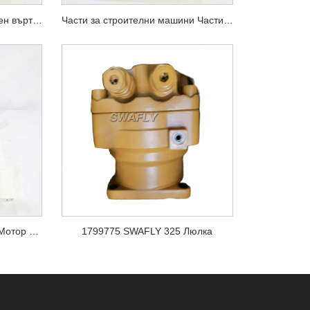
Doosan DX300-5 Хидравличен въртящ се мотор 170303-00064
Части за строителни машини Части на двигател на багер DX255LC-5 Въртящ се двигател 170303-00072
Doosan DX225LC DX180LC Мотор за въртене K1000697A
1799775 SWAFLY 325 Люлка