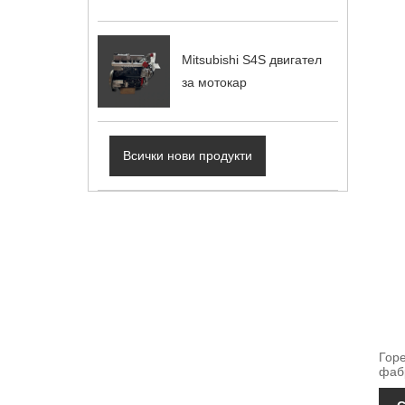
Mitsubishi S4S двигател
за мотокар
Всички нови продукти
Гор
фабр