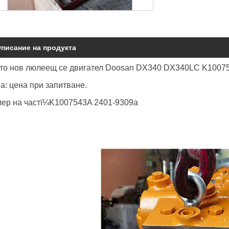
писание на продукта
то нов люлеещ се двигател Doosan DX340 DX340LC K100754
а: цена при запитване.
ер на частï¼K1007543A 2401-9309a