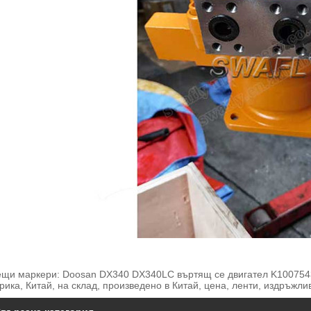
ещи маркери: Doosan DX340 DX340LC въртящ се двигател K1007543
ика, Китай, на склад, произведено в Китай, цена, ленти, издръжли