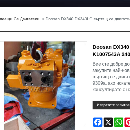
леещи Се Двигатели
> Doosan DX340 DX340LC въртящ се двигате
Doosan DX340
K1007543A 240
Вие сте добре до
закупите най-нов
въртящ се двига
9309a. ако искат
консултирате с н
Изпратете запитва
Facebook
X
Wh