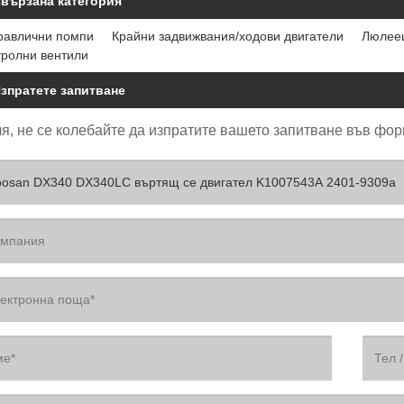
вързана категория
равлични помпи
Крайни задвижвания/ходови двигатели
Люлеещ
тролни вентили
зпратете запитване
я, не се колебайте да изпратите вашето запитване във форм