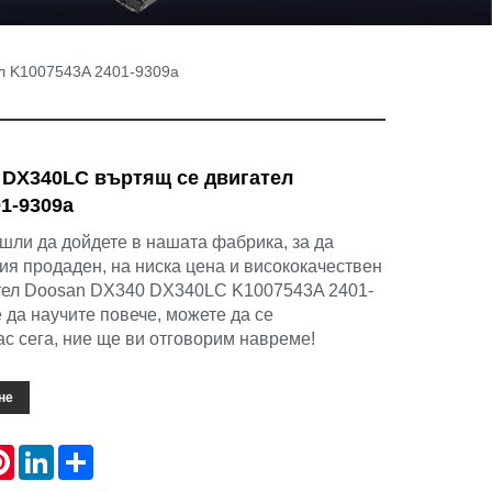
л K1007543A 2401-9309a
 DX340LC въртящ се двигател
1-9309a
шли да дойдете в нашата фабрика, за да
ия продаден, на ниска цена и висококачествен
тел Doosan DX340 DX340LC K1007543A 2401-
е да научите повече, можете да се
ас сега, ние ще ви отговорим навреме!
не
atsApp
Pinterest
LinkedIn
Share