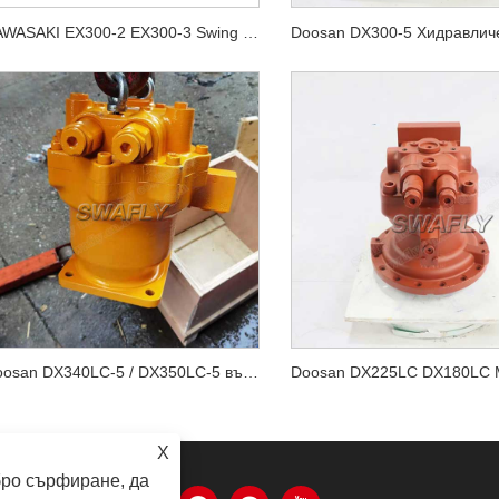
KAWASAKI EX300-2 EX300-3 Swing Motor Unit 4294479 M2X210CAB-10A-56/270
Doosan DX340LC-5 / DX350LC-5 въртящ се двигател 170303-00065
X
бро сърфиране, да