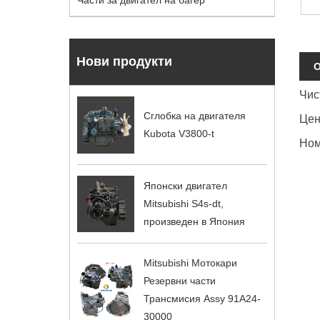
Части за двигател на багер
Нови продукти
О
Чис
Сглобка на двигателя
Цен
Kubota V3800-t
Ном
Японски двигател
Mitsubishi S4s-dt,
произведен в Япония
Mitsubishi Мотокари
Резервни части
Трансмисия Assy 91A24-
30000