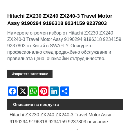
Hitachi ZX230 ZX240 ZX240-3 Travel Motor
Assy 9190294 9196318 9234159 9237803
Намерете огромен избор от Hitachi ZX230 ZX240
ZX240-3 Travel Motor Assy 9190294 9196318 9234159
9237803 от Китай в SWAFLY. Осигурете
професионално следпродажбено обслужване и
правилната цена, очаквайки сътрудничество.
Изпратете запитване
Facebook
X
WhatsApp
Pinterest
LinkedIn
Share
Описание на продукта
Hitachi ZX230 ZX240 ZX240-3 Travel Motor Assy
9190294 9196318 9234159 9237803 описание: