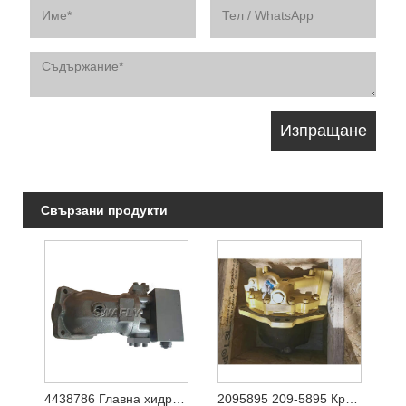
Свързани продукти
4438786 Главна хидравлична помпа за Hitachi Ex1200-5 (YA00003081)
2095895 209-5895 Крайно задвижване на хидравличен двигател за движение за Caterpilalr E365C E385C E385B E390D E390F багер