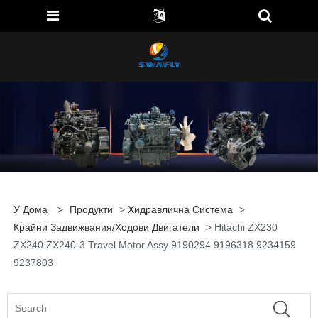
У Дома
>
Продукти
>
Хидравлична Система
>
Крайни Задвижвания/ходови Двигатели
> Hitachi ZX230
ZX240 ZX240-3 Travel Motor Assy 9190294 9196318 9234159
9237803