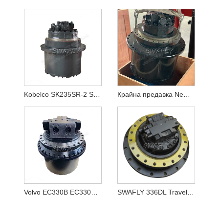
Kobelco SK235SR-2 SK250-8 SK260-8 Мотор за движение LQ15V00020F1
Крайна предавка New Holland E215B YN15V00037F2
Volvo EC330B EC330BLC крайно задвижване VOE 14528281,VOE14528281
SWAFLY 336DL Travel Motor Assy 355-5668 3555668