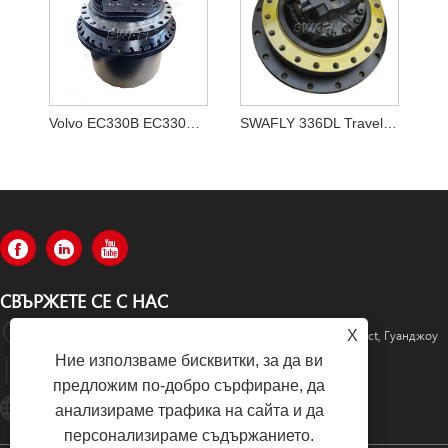
Volvo EC330B EC330BLC крайно задвижване VOE 14528281,VOE14528281
SWAFLY 336DL Travel Motor Assy 355-5668 3555668
СВЪРЖЕТЕ СЕ С НАС
Rm520, No.1105 Средата На Zhongshan Avenue, Tianhe District, Гуанджоу
X
Ние използваме бисквитки, за да ви
+86-13501533176
предложим по-добро сърфиране, да
Sales01@swaflyexcavator.cn
анализираме трафика на сайта и да
персонализираме съдържанието.