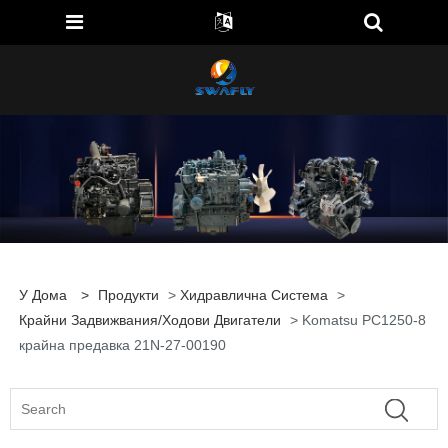
У Дома
>
Продукти
>
Хидравлична Система
>
Крайни Задвижвания/ходови Двигатели
> Komatsu PC1250-8
крайна предавка 21N-27-00190