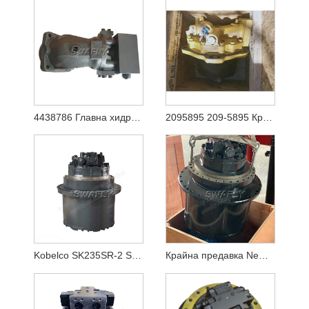
4438786 Главна хидравлична помпа за Hitachi Ex1200-5 (YA00003081)
2095895 209-5895 Крайно задвижване на хидравличен двигател за движение за Caterpilalr E365C E385C E385B E390D E390F багер
Kobelco SK235SR-2 SK250-8 SK260-8 Мотор за движение LQ15V00020F1
Крайна предавка New Holland E215B YN15V00037F2