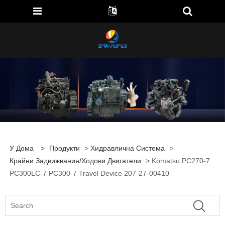
У Дома
>
Продукти
>
Хидравлична Система
>
Крайни Задвижвания/ходови Двигатели
> Komatsu PC270-7
PC300LC-7 PC300-7 Travel Device 207-27-00410