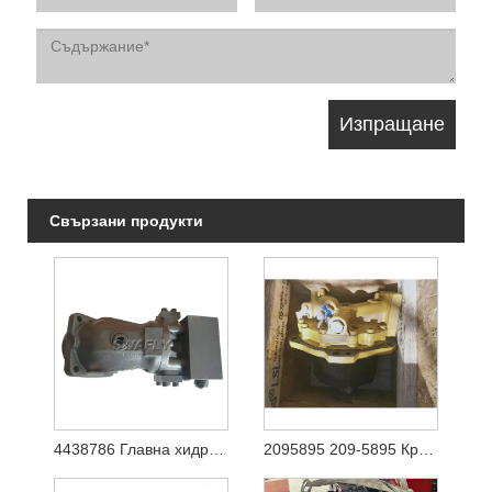
Свързани продукти
4438786 Главна хидравлична помпа за Hitachi Ex1200-5 (YA00003081)
2095895 209-5895 Крайно задвижване на хидравличен двигател за движение за Caterpilalr E365C E385C E385B E390D E390F багер