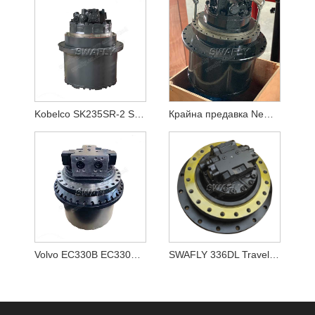
Kobelco SK235SR-2 SK250-8 SK260-8 Мотор за движение LQ15V00020F1
Крайна предавка New Holland E215B YN15V00037F2
Volvo EC330B EC330BLC крайно задвижване VOE 14528281,VOE14528281
SWAFLY 336DL Travel Motor Assy 355-5668 3555668