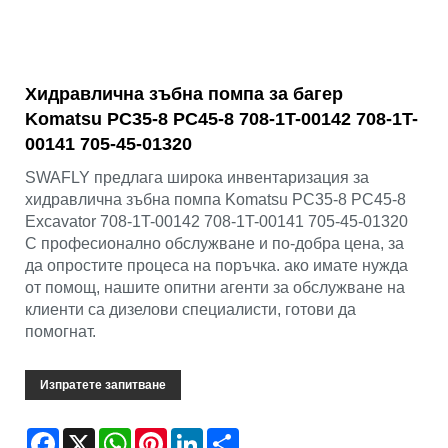
Хидравлична зъбна помпа за багер
Komatsu PC35-8 PC45-8 708-1T-00142 708-1T-
00141 705-45-01320
SWAFLY предлага широка инвентаризация за
хидравлична зъбна помпа Komatsu PC35-8 PC45-8
Excavator 708-1T-00142 708-1T-00141 705-45-01320
С професионално обслужване и по-добра цена, за
да опростите процеса на поръчка. ако имате нужда
от помощ, нашите опитни агенти за обслужване на
клиенти са дизелови специалисти, готови да
помогнат.
Изпратете запитване
Facebook
X
WhatsApp
Pinterest
LinkedIn
Share