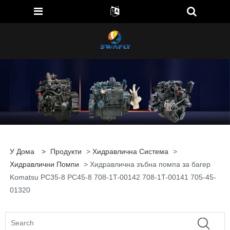
У Дома
>
Продукти
>
Хидравлична Система
>
Хидравлични Помпи
> Хидравлична зъбна помпа за багер
Komatsu PC35-8 PC45-8 708-1T-00142 708-1T-00141 705-45-
01320