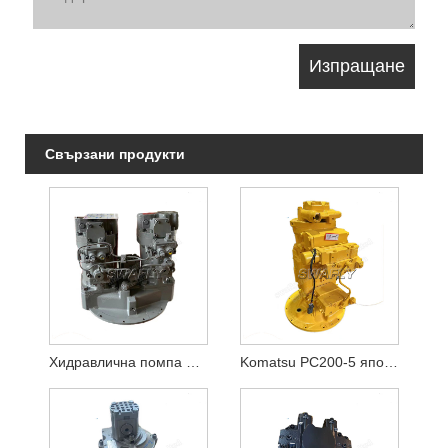
Свързани продукти
Хидравлична помпа Hitachi Ex200-1 Hpv116
Komatsu PC200-5 японска употребявана хидравлична помпа 20Y-60-X1261