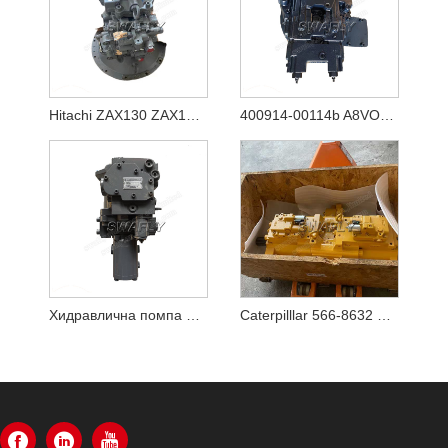
Hitachi ZAX130 ZAX130-5A ZAX130-5B Хидравлична помпа HPK060 YB60000770
400914-00114b A8VO80 Нова хидравлична главна помпа за багер Doosan DX140w-5
Хидравлична помпа Kobelco SK70SR-1 YT10V00009F1
Caterpilllar 566-8632 5668632 Главна помпа